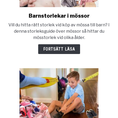
Barnstorlekar i mössor
link
to
Vill du hitta rätt storlek vid köp av mössa till barn? I
Barnstorlekar
denna storleksguide över mössor så hittar du
i
mösstorlek vid olika ålder.
mössor
FORTSÄTT LÄSA