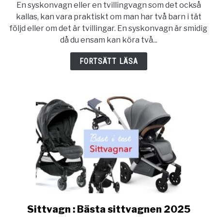
En syskonvagn eller en tvillingvagn som det också
Syskonvagn
kallas, kan vara praktiskt om man har två barn i tät
följd eller om det är tvillingar. En syskonvagn är smidig
då du ensam kan köra två...
FORTSÄTT LÄSA
Sittvagn : Bästa sittvagnen 2025
link