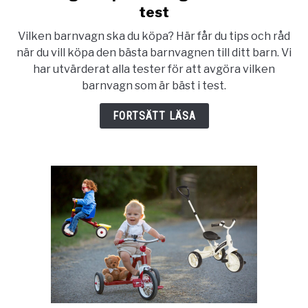
to
test
Barnvagn
Vilken barnvagn ska du köpa? Här får du tips och råd
:
när du vill köpa den bästa barnvagnen till ditt barn. Vi
köpa
har utvärderat alla tester för att avgöra vilken
barnvagn
barnvagn som är bäst i test.
2025
–
FORTSÄTT LÄSA
bäst
i
test