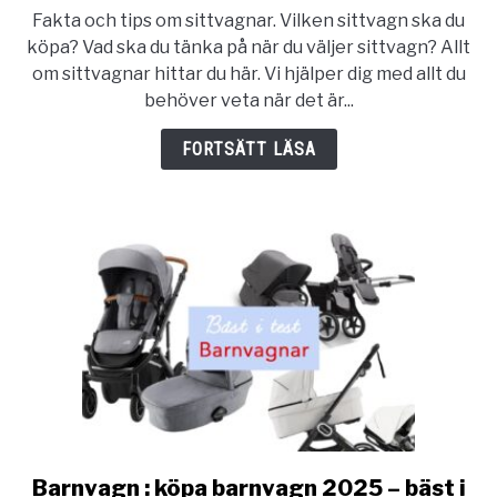
to
Fakta och tips om sittvagnar. Vilken sittvagn ska du
Sittvagn
köpa? Vad ska du tänka på när du väljer sittvagn? Allt
:
om sittvagnar hittar du här. Vi hjälper dig med allt du
Bästa
behöver veta när det är...
sittvagnen
2025
FORTSÄTT LÄSA
Barnvagn : köpa barnvagn 2025 – bäst i
link