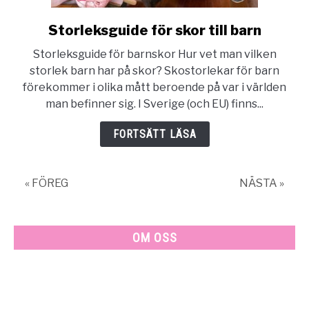
Storleksguide för skor till barn
link
to
Storleksguide för barnskor Hur vet man vilken
Storleksguide
storlek barn har på skor? Skostorlekar för barn
för
förekommer i olika mått beroende på var i världen
skor
man befinner sig. I Sverige (och EU) finns...
till
barn
FORTSÄTT LÄSA
« FÖREG
NÄSTA »
OM OSS