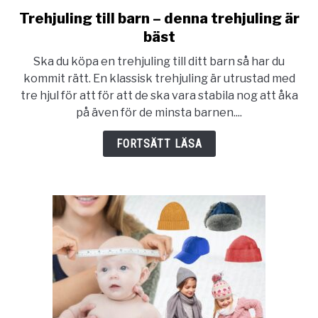
Trehjuling till barn – denna trehjuling är
link
to
bäst
Trehjuling
Ska du köpa en trehjuling till ditt barn så har du
till
kommit rätt. En klassisk trehjuling är utrustad med
barn
tre hjul för att för att de ska vara stabila nog att åka
–
på även för de minsta barnen....
denna
trehjuling
FORTSÄTT LÄSA
är
bäst