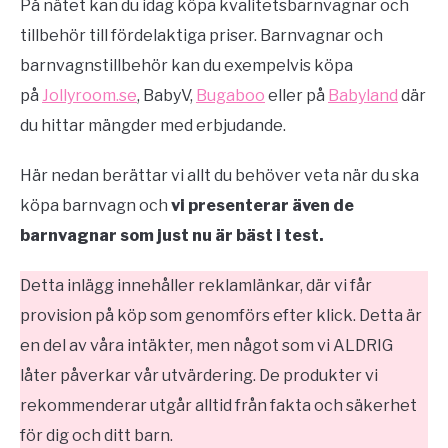
På nätet kan du idag köpa kvalitetsbarnvagnar och
tillbehör till fördelaktiga priser. Barnvagnar och
barnvagnstillbehör kan du exempelvis köpa
på
Jollyroom.se
, BabyV,
Bugaboo
eller på
Babyland
där
du hittar mängder med erbjudande.
Här nedan berättar vi allt du behöver veta när du ska
köpa barnvagn och
vi presenterar även de
barnvagnar som just nu är bäst i test.
Detta inlägg innehåller reklamlänkar, där vi får
provision på köp som genomförs efter klick. Detta är
en del av våra intäkter, men något som vi ALDRIG
låter påverkar vår utvärdering. De produkter vi
rekommenderar utgår alltid från fakta och säkerhet
för dig och ditt barn.