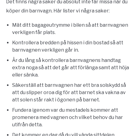
Det finns några saker du absolut inte får missa när du
köper din barnvagn. Här lister vi några saker:
Mät ditt bagageutrymme i bilen så att barnvagnen
verkligen får plats.
Kontrollera bredden på hissen i din bostad så att
barnvagnen verkligen går in.
Är du lång så kontrollera barnvagnens handtag
extra noga så att det går att förlänga samt att höja
eller sänka.
Säkerställ att barnvagnen har ett bra solskydd så
att du slipper oroa dig för att barnet ska vakna av
att solen står rakt i ögonen på barnet.
Fundera igenom var du mestadels kommer att
promenera med vagnen och vilket behov du har
utifrån detta.
Det kommer en dag då du vill vända sittdelen.