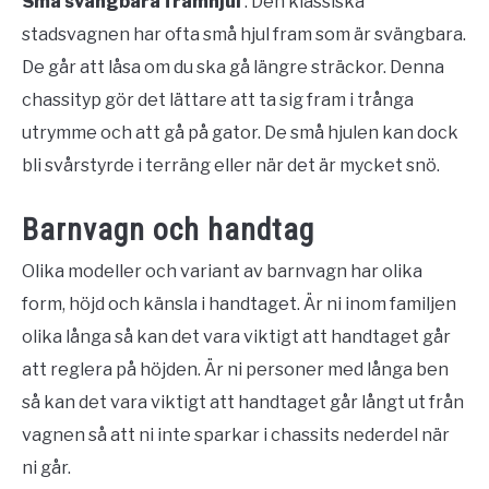
Små svängbara framhjul
: Den klassiska
stadsvagnen har ofta små hjul fram som är svängbara.
De går att låsa om du ska gå längre sträckor. Denna
chassityp gör det lättare att ta sig fram i trånga
utrymme och att gå på gator. De små hjulen kan dock
bli svårstyrde i terräng eller när det är mycket snö.
Barnvagn och handtag
Olika modeller och variant av barnvagn har olika
form, höjd och känsla i handtaget. Är ni inom familjen
olika långa så kan det vara viktigt att handtaget går
att reglera på höjden. Är ni personer med långa ben
så kan det vara viktigt att handtaget går långt ut från
vagnen så att ni inte sparkar i chassits nederdel när
ni går.