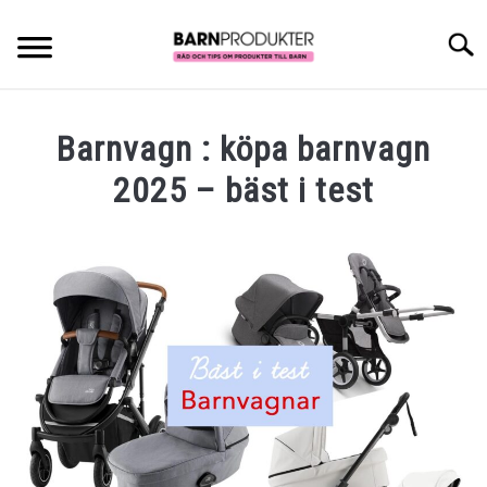
Skip
to
Searc
content
BARNVAGN
Barnvagn : köpa barnvagn
BILSTOL
2025 – bäst i test
Written
PRESENT
by
Emma
STORLEKSGUIDE
in
Barnvagn