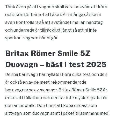
Tänk även på att vagnen skall vara bekväm att köra
och skön för barnet att åka i. Är ni långa så ska ni
även kontrollera så att avståndet mellan handtag
och underrede är tillräckligt långt så att ni inte
sparkar i vagnen när ni går.
Britax Römer Smile 5Z
Duovagn – bäst i test 2025
Denna barnvagn har hyllats i flera olika test och den
är också en av de mest rekommenderade
barnvagnarna av mammor. Britax Römer Smile 5Z är
enkel att fälla ihop och den tar inte mycket plats när
den är ihopfälld. Den finns att köpa endast som
sittvagn, som duovagn samt i paket tillsammans med