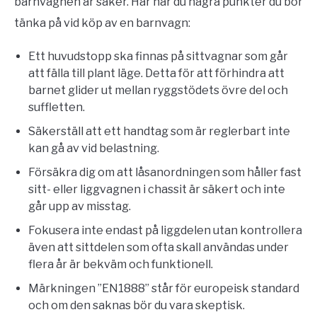
barnvagnen är säker. Här har du några punkter du bör
tänka på vid köp av en barnvagn:
Ett huvudstopp ska finnas på sittvagnar som går
att fälla till plant läge. Detta för att förhindra att
barnet glider ut mellan ryggstödets övre del och
suffletten.
Säkerställ att ett handtag som är reglerbart inte
kan gå av vid belastning.
Försäkra dig om att låsanordningen som håller fast
sitt- eller liggvagnen i chassit är säkert och inte
går upp av misstag.
Fokusera inte endast på liggdelen utan kontrollera
även att sittdelen som ofta skall användas under
flera år är bekväm och funktionell.
Märkningen ”EN1888” står för europeisk standard
och om den saknas bör du vara skeptisk.