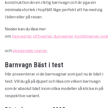
konstruktion än en riktig barnvagn och är pga sin
minimala storlek i hopfällt läge perfekt att ha med sig
i bilen eller på resan.
Nedan kan du läsa mer
om;
liggvagnar
,
sittvagnar
,
duovagnar
,
kombivagnar
,
sys
och
begagnade vagnar
.
Barnvagn Bäst i test
Här presenterar vi de barnvagnar som just nu är bäst i
test. Vill du gå på djupet och läsa om vilken barnvagn
som är absolut bäst inom olika modeller så klicka in på
respektive variant.