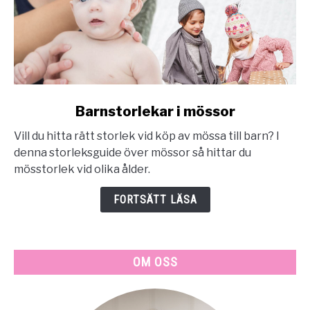
link
Barnstorlekar i mössor
to
Vill du hitta rätt storlek vid köp av mössa till barn? I
Barnstorlekar
denna storleksguide över mössor så hittar du
i
mösstorlek vid olika ålder.
mössor
FORTSÄTT LÄSA
OM OSS