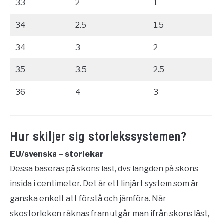
33
2
1
34
2.5
1.5
34
3
2
35
3.5
2.5
36
4
3
Hur skiljer sig storlekssystemen?
EU/svenska – storlekar
Dessa baseras på skons läst, dvs längden på skons
insida i centimeter. Det är ett linjärt system som är
ganska enkelt att förstå och jämföra. När
skostorleken räknas fram utgår man ifrån skons läst,