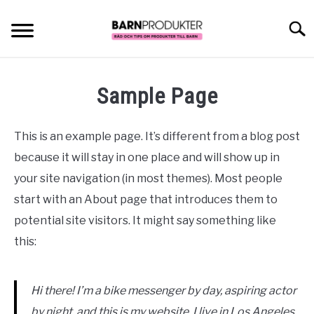
Skip
to
Searc
content
BARNVAGN
Sample Page
BILSTOL
This is an example page. It’s different from a blog post
PRESENT
because it will stay in one place and will show up in
your site navigation (in most themes). Most people
STORLEKSGUIDE
start with an About page that introduces them to
potential site visitors. It might say something like
this:
Hi there! I’m a bike messenger by day, aspiring actor
by night, and this is my website. I live in Los Angeles,